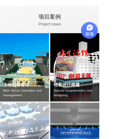
项目案例
Project cases
主场运营管理
特装设计搭建
Main Venue Operation and
Special ornamentation and
management
designing