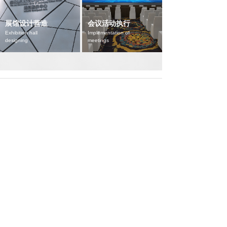
展馆设计营造
会议活动执行
Exhibition hall
Implementation of
designing
meetings
全国服务热线：
+86-0512-65836616
地址：苏州工业园区苏州大道东688号博览中心G馆二楼
Address: 2/F, Hall G, Suzhou International Expo Center,
688 East Suzhou Avenue, Suzhou Industrial Park